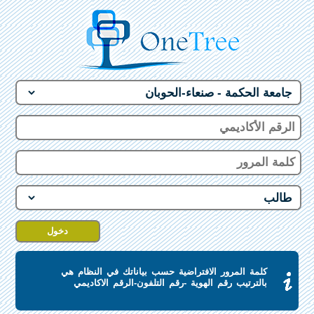
كلمة المرور الافتراضية حسب بياناتك في النظام هي
بالترتيب رقم الهوية -رقم التلفون-الرقم الاكاديمي